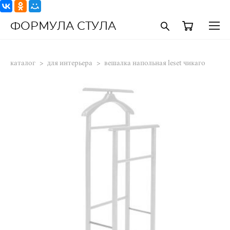
ФОРМУЛА СТУЛА
каталог
>
для интерьера
>
вешалка напольная leset чикаго