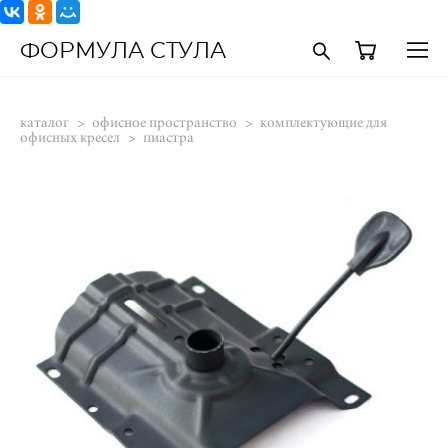
ФОРМУЛА СТУЛА
каталог
>
офисное пространство
>
комплектующие для
офисных кресел
>
пиастра