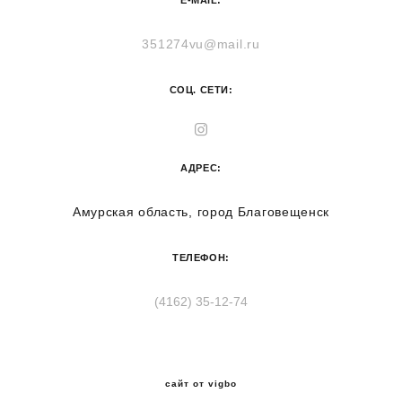
E-MAIL:
351274vu@mail.ru
СОЦ. СЕТИ:
АДРЕС:
Амурская область, город Благовещенск
ТЕЛЕФОН:
(4162) 35-12-74
сайт от vigbo