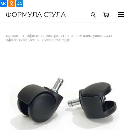
ФОРМУЛА СТУЛА
каталог
>
офисное пространство
>
комплектующие для
офисных кресел
>
колесо стандарт