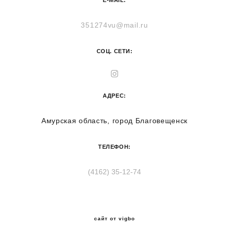
E-MAIL:
351274vu@mail.ru
СОЦ. СЕТИ:
АДРЕС:
Амурская область, город Благовещенск
ТЕЛЕФОН:
(4162) 35-12-74
сайт от vigbo