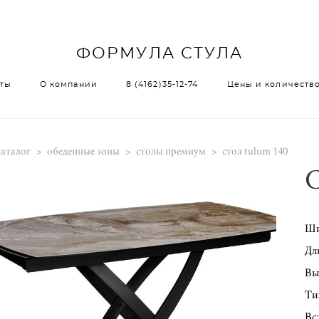
ФОРМУЛА СТУЛА
ФОРМУЛА СТУЛА
кты
О компании
8 (4162)35-12-74
Цены и количество
кты
О компании
8 (4162)35-12-74
Цены и количество
каталог
>
обеденные зоны
>
столы премиум
>
стол tulum 140
Ши
Дл
Вы
Ти
Вс