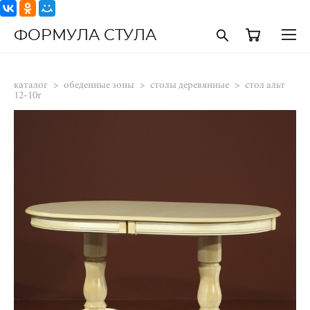
ФОРМУЛА СТУЛА
каталог
>
обеденные зоны
>
столы деревянные
>
стол альт
12-10r