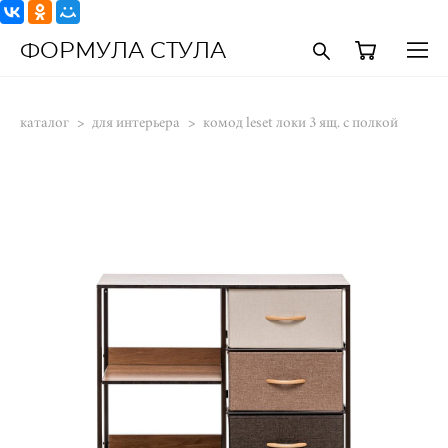
ФОРМУЛА СТУЛА
каталог
>
для интерьера
>
комод leset локи 3 ящ. с полкой